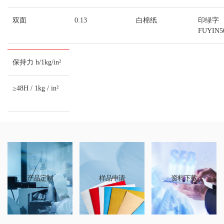
双面
0.13
白棉纸
印绿字
FUYIN5
保持力 h/1kg/in²
≥48H / 1kg / in²
产品定制
样品申请
资料下载