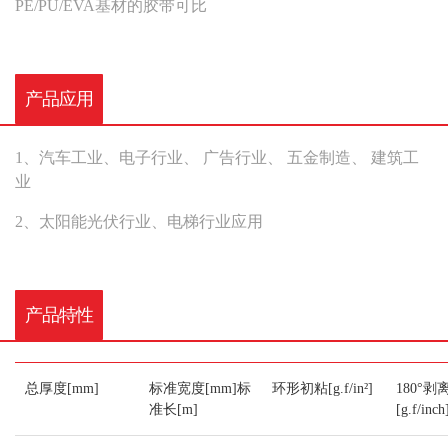
PE/PU/EVA基材的胶带可比
产品应用
1、汽车工业、电子行业、 广告行业、 五金制造、 建筑工
业
2、太阳能光伏行业、电梯行业应用
产品特性
总厚度[mm]
标准宽度[mm]标
环形初粘[g.f/in²]
180°剥
准长[m]
[g.f/inc