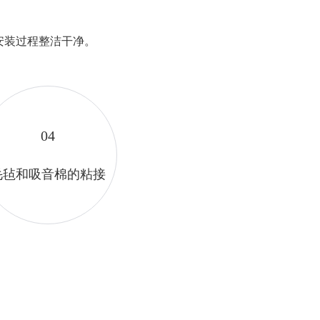
安装过程整洁⼲净。
04
毛毡和吸音棉的粘接