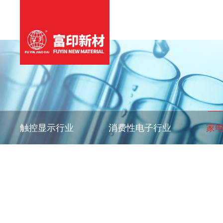
关于富印
产品中心
解决方案
技术服务
新闻动态
联系我们
触控显示行业
消费性电子行业
家
富印简介
OCA光学胶
触控显示行业
研发中心
富印动态
联系方式
发展历程
压克力胶带
消费性电子
样品申请
行业资讯
荣誉资质
单双面胶带
汽车行业应用
定制服务
易拉胶带
动力电池应
泡棉
门窗行业应用
保护膜
离型膜