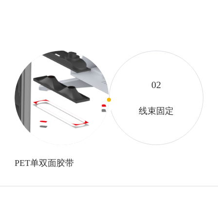
01
02
喇叭网固定
线束固定
PET单双面胶带