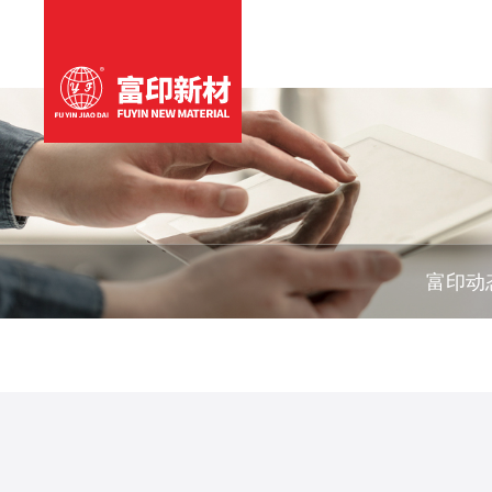
关于富印
产品中心
解决方案
技术服务
新闻动态
联系我们
富印动
富印简介
OCA光学胶
触控显示行业
研发中心
富印动态
联系方式
发展历程
压克力胶带
消费性电子
样品申请
行业资讯
荣誉资质
单双面胶带
汽车行业应用
定制服务
易拉胶带
动力电池应
泡棉
门窗行业应用
保护膜
离型膜